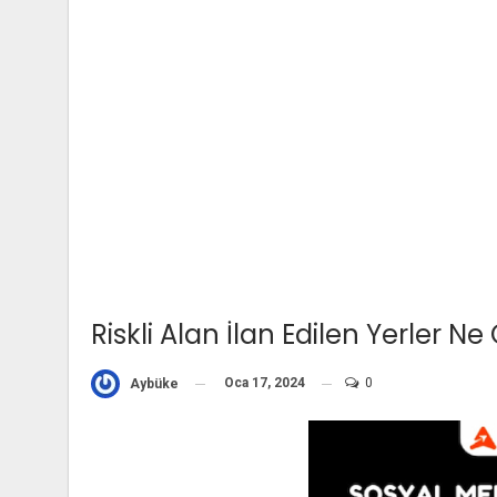
Riskli Alan İlan Edilen Yerler N
Oca 17, 2024
0
Aybüke