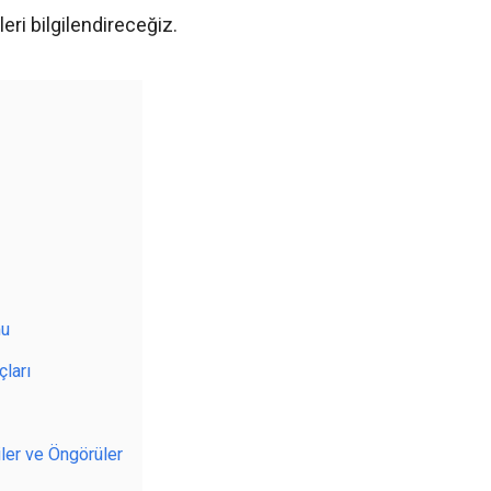
ri bilgilendireceğiz.
mu
çları
iler ve Öngörüler