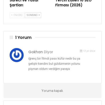
Süreci ve Yasal
Tercih Edilen 10 SEO
Şartları
Firması (2026)
ÖNCEKI
SONRAKI
1 Yorum
Gokhan
Diyor
13 yıl önce
iğrenç bir filmdi paso küfür nedir bu ya
geliştir kendini bul güldürmenin yolunu
pişman oldum verdiğim paraya
Yoruma kapalı.