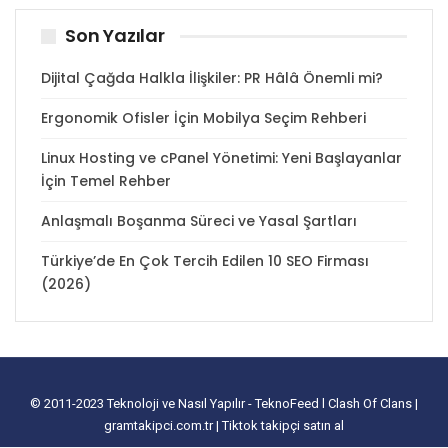
Son Yazılar
Dijital Çağda Halkla İlişkiler: PR Hâlâ Önemli mi?
Ergonomik Ofisler İçin Mobilya Seçim Rehberi
Linux Hosting ve cPanel Yönetimi: Yeni Başlayanlar
İçin Temel Rehber
Anlaşmalı Boşanma Süreci ve Yasal Şartları
Türkiye’de En Çok Tercih Edilen 10 SEO Firması
(2026)
© 2011-2023
Teknoloji ve Nasıl Yapılır - TeknoFeed
l
Clash Of Clans
|
gramtakipci.com.tr
|
Tiktok takipçi satın al