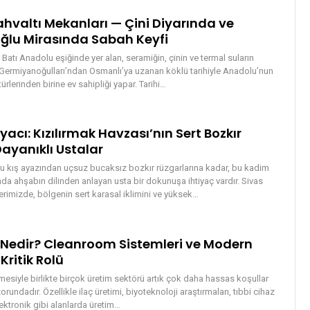
hvaltı Mekanları — Çini Diyarında ve
lu Mirasında Sabah Keyfi
 Batı Anadolu eşiğinde yer alan, seramiğin, çinin ve termal suların
Germiyanoğulları’ndan Osmanlı’ya uzanan köklü tarihiyle Anadolu’nun
ürlerinden birine ev sahipliği yapar. Tarihi
…
yacı: Kızılırmak Havzası’nın Sert Bozkır
ayanıklı Ustalar
u kış ayazından uçsuz bucaksız bozkır rüzgarlarına kadar, bu kadim
da ahşabın dilinden anlayan usta bir dokunuşa ihtiyaç vardır. Sivas
rimizde, bölgenin sert karasal iklimini ve yüksek
…
Nedir? Cleanroom Sistemleri ve Modern
Kritik Rolü
mesiyle birlikte birçok üretim sektörü artık çok daha hassas koşullar
rundadır. Özellikle ilaç üretimi, biyoteknoloji araştırmaları, tıbbi cihaz
ektronik gibi alanlarda üretim
…