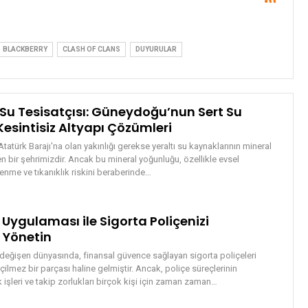
BLACKBERRY
CLASH OF CLANS
DUYURULAR
u Tesisatçısı: Güneydoğu’nun Sert Su
esintisiz Altyapı Çözümleri
atürk Barajı'na olan yakınlığı gerekse yeraltı su kaynaklarının mineral
inen bir şehrimizdir. Ancak bu mineral yoğunluğu, özellikle evsel
lenme ve tıkanıklık riskini beraberinde
…
 Uygulaması ile Sigorta Poliçenizi
 Yönetin
eğişen dünyasında, finansal güvence sağlayan sigorta poliçeleri
ilmez bir parçası haline gelmiştir. Ancak, poliçe süreçlerinin
k işleri ve takip zorlukları birçok kişi için zaman zaman
…