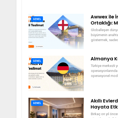
Awwex ile İ
GENEL
Ortaklığı: 
Globalleşen dünyad
büyümenin anahtarı
göstermek, sadece
Almanya Kar
GENEL
Türkiye merkezli y
operasyonlarında s
operasyonel model
Akıllı Evle
GENEL
Hayata Etk
Birkaç on yıl önc