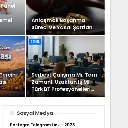
CPanel
Temel
Anlaşmalı Boşanma
Süreci Ve Yasal Şartları
GENEL
Tercih
Serbest Çalışma Mı, Tam
ası
Zamanlı Uzaktan Iş Mi:
Türk BT Profesyonelleri…
Sosyal Medya
Postegro Telegram Link – 2023