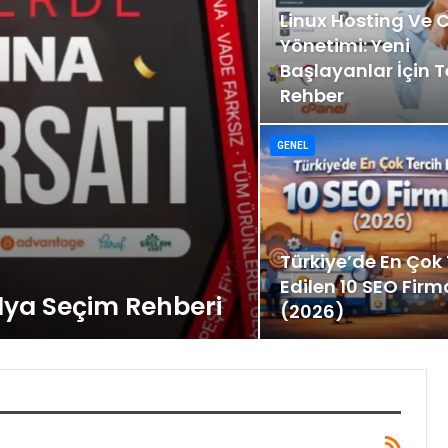
Linux Hosting Ve 
Yönetimi: Yeni
Başlayanlar İçin 
Rehber
GENEL
Türkiye’de En Çok 
Edilen 10 SEO Firm
ilya Seçim Rehberi
(2026)