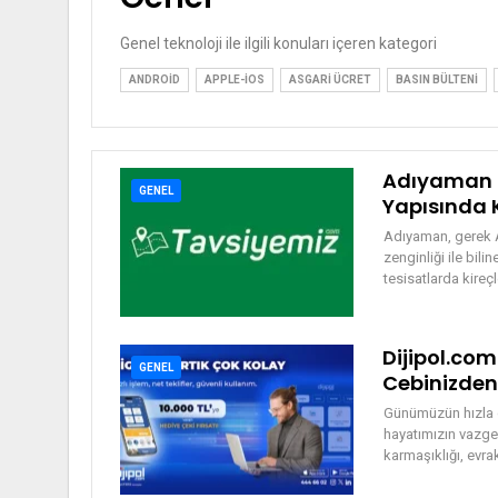
Genel teknoloji ile ilgili konuları içeren kategori
ANDROID
APPLE-IOS
ASGARI ÜCRET
BASIN BÜLTENI
Adıyaman S
GENEL
Yapısında K
Adıyaman, gerek At
zenginliği ile bil
tesisatlarda kireç
Dijipol.com
GENEL
Cebinizden
Günümüzün hızla d
hayatımızın vazgeç
karmaşıklığı, evra