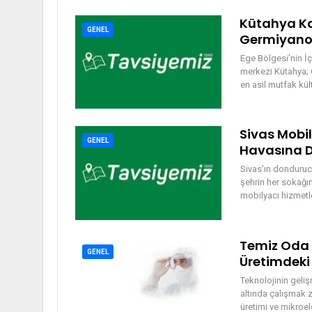
Kütahya Ka
GENEL
Germiyanoğ
Ege Bölgesi’nin İç
merkezi Kütahya; 
en asil mutfak kült
Sivas Mobil
GENEL
Havasına D
Sivas’ın donduruc
şehrin her sokağın
mobilyacı hizmetle
Temiz Oda 
GENEL
Üretimdeki 
Teknolojinin geliş
altında çalışmak zo
üretimi ve mikroel