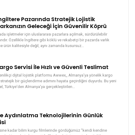
ngiltere Pazarında Stratejik Lojistik
Markanızın Geleceği İçin Güvenilir Köprü
a işletmeler için uluslararası pazarlara açılmak, sürdürülebilir
dır. Özellikle İngiltere gibi köklü ve rekabetçi bir pazarda varlık
 ürün kalitesiyle değil, aynı zamanda kusursuz
…
go Servisi İle Hızlı ve Güvenli Teslimat
enilikçi dijital lojistik platformu Awwex,, Almanya'ya yönelik kargo
tratejik bir güçlendirme adımını hayata geçirdiğini duyurdu. Bu yeni
, Türkiye'den Almanya'ya gerçekleştirilen
…
rde Aydınlatma Teknolojilerinin Günlük
isi
esine kadar bilim kurgu filmlerinde gördüğümüz "kendi kendine