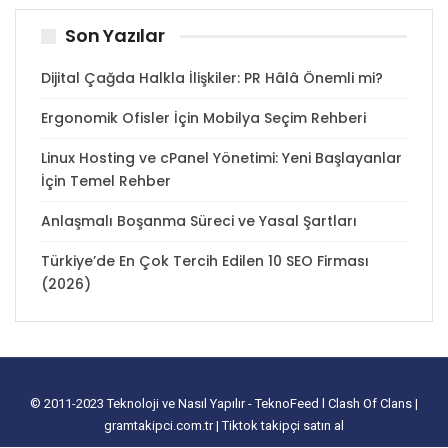
Son Yazılar
Dijital Çağda Halkla İlişkiler: PR Hâlâ Önemli mi?
Ergonomik Ofisler İçin Mobilya Seçim Rehberi
Linux Hosting ve cPanel Yönetimi: Yeni Başlayanlar
İçin Temel Rehber
Anlaşmalı Boşanma Süreci ve Yasal Şartları
Türkiye’de En Çok Tercih Edilen 10 SEO Firması
(2026)
© 2011-2023
Teknoloji ve Nasıl Yapılır - TeknoFeed
l
Clash Of Clans
|
gramtakipci.com.tr
|
Tiktok takipçi satın al