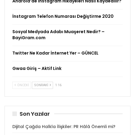
Android’de Instagram Hikayeleri Nasıl Kaydedilir?
İnstagram Telefon Numarası Değiştirme 2020
Sosyal Medyada Adabı Muaşeret Nedir? –
BayiGram.com
Twitter Ne Kadar İnternet Yer – GÜNCEL
Gwaa Giriş – Aktif Link
ÖNCEKI
SONRAKI
1 16
Son Yazılar
Dijital Çağda Halkla İlişkiler: PR Hâlâ Önemli mi?