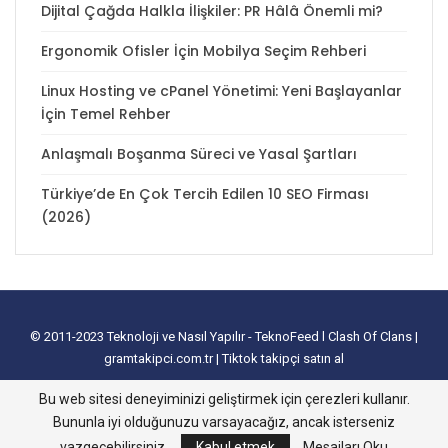
Dijital Çağda Halkla İlişkiler: PR Hâlâ Önemli mi?
Ergonomik Ofisler İçin Mobilya Seçim Rehberi
Linux Hosting ve cPanel Yönetimi: Yeni Başlayanlar
İçin Temel Rehber
Anlaşmalı Boşanma Süreci ve Yasal Şartları
Türkiye’de En Çok Tercih Edilen 10 SEO Firması
(2026)
© 2011-2023
Teknoloji ve Nasıl Yapılır - TeknoFeed
l
Clash Of Clans
|
gramtakipci.com.tr
|
Tiktok takipçi satın al
tanıtım yazısı satın al
I
e-ticaret paketleri
I
İnstagram Türk Takipçi Satın
Bu web sitesi deneyiminizi geliştirmek için çerezleri kullanır.
Alma
I
Davetiye
l
instagram takipçi hilesi
I
excel tablo oluşturma
I
slayt
Bununla iyi olduğunuzu varsayacağız, ancak isterseniz
nasıl yapılır
vazgeçebilirsiniz.
Kabul etmek
Mesajları Oku