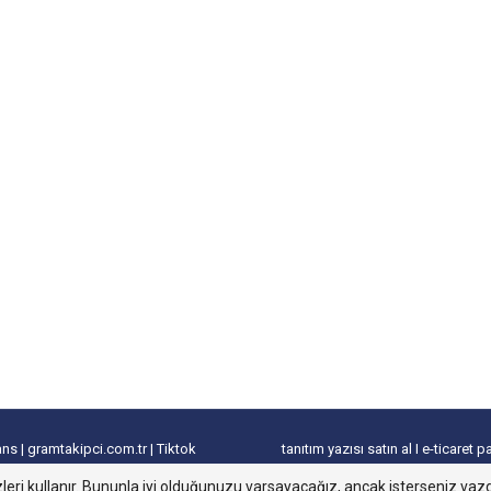
lans
|
gramtakipci.com.tr
|
Tiktok
tanıtım yazısı satın al
I
e-ticaret p
leri kullanır. Bununla iyi olduğunuzu varsayacağız, ancak isterseniz vazg