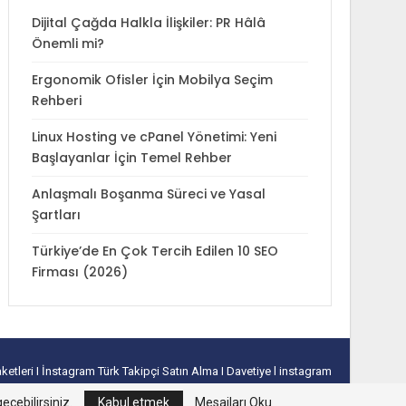
Dijital Çağda Halkla İlişkiler: PR Hâlâ
Önemli mi?
Ergonomik Ofisler İçin Mobilya Seçim
Rehberi
Linux Hosting ve cPanel Yönetimi: Yeni
Başlayanlar İçin Temel Rehber
Anlaşmalı Boşanma Süreci ve Yasal
Şartları
Türkiye’de En Çok Tercih Edilen 10 SEO
Firması (2026)
aketleri
I
İnstagram Türk Takipçi Satın Alma
I
Davetiye
l
instagram
takipçi hilesi
I
excel tablo oluşturma
I
slayt nasıl yapılır
eçebilirsiniz.
Kabul etmek
Mesajları Oku