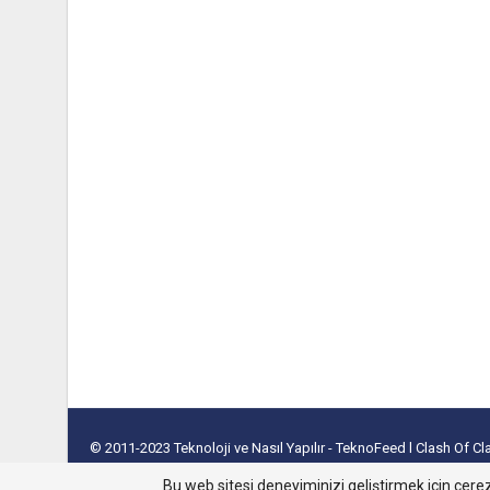
© 2011-2023
Teknoloji ve Nasıl Yapılır - TeknoFeed
l
Clash Of C
takipçi satın al
Bu web sitesi deneyiminizi geliştirmek için çerez