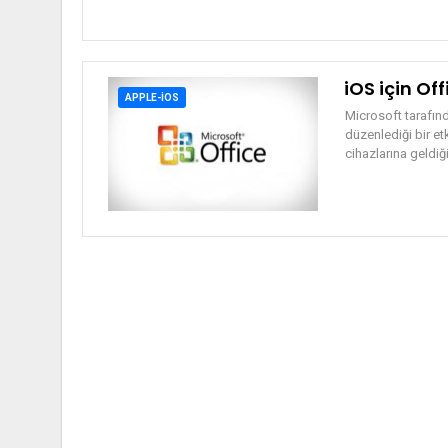
iOS için Of
APPLE-IOS
Microsoft tarafınd
düzenlediği bir et
cihazlarına geldiğ