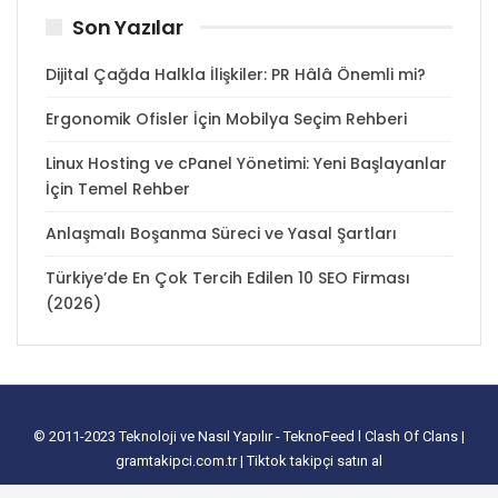
Son Yazılar
Dijital Çağda Halkla İlişkiler: PR Hâlâ Önemli mi?
Ergonomik Ofisler İçin Mobilya Seçim Rehberi
Linux Hosting ve cPanel Yönetimi: Yeni Başlayanlar
İçin Temel Rehber
Anlaşmalı Boşanma Süreci ve Yasal Şartları
Türkiye’de En Çok Tercih Edilen 10 SEO Firması
(2026)
© 2011-2023
Teknoloji ve Nasıl Yapılır - TeknoFeed
l
Clash Of Clans
|
gramtakipci.com.tr
|
Tiktok takipçi satın al
tanıtım yazısı satın al
I
e-ticaret paketleri
I
İnstagram Türk Takipçi Satın