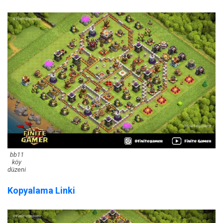
bb11
köy
düzeni
Kopyalama Linki