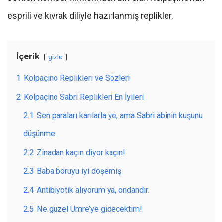
esprili ve kıvrak diliyle hazırlanmış replikler.
İçerik
gizle
1
Kolpaçino Replikleri ve Sözleri
2
Kolpaçino Sabri Replikleri En İyileri
2.1
Sen paraları karılarla ye, ama Sabri abinin kuşunu
düşünme.
2.2
Zinadan kaçın diyor kaçın!
2.3
Baba boruyu iyi döşemiş
2.4
Antibiyotik alıyorum ya, ondandır.
2.5
Ne güzel Umre’ye gidecektim!