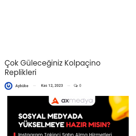
Çok Güleceğiniz Kolpaçino
Replikleri
Kas 12, 2023
0
Aybüke