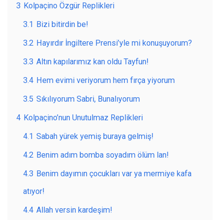
3
Kolpaçino Özgür Replikleri
3.1
Bizi bitirdin be!
3.2
Hayırdır İngiltere Prensi’yle mi konuşuyorum?
3.3
Altın kapılarımız kan oldu Tayfun!
3.4
Hem evimi veriyorum hem fırça yiyorum
3.5
Sıkılıyorum Sabri, Bunalıyorum
4
Kolpaçino’nun Unutulmaz Replikleri
4.1
Sabah yürek yemiş buraya gelmiş!
4.2
Benim adım bomba soyadım ölüm lan!
4.3
Benim dayımın çocukları var ya mermiye kafa
atıyor!
4.4
Allah versin kardeşim!