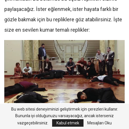
paylaşacağız. İster eğlenmek, ister hayata farklı bir
gözle bakmak için bu repliklere göz atabilirsiniz. İşte
size en sevilen kumar temalı replikler:
-Ekrem abi, iki zara 100 bin verdik. 5 dakika daha
Bu web sitesi deneyiminizi geliştirmek için çerezleri kullanır.
Bununla iyi olduğunuzu varsayacağız, ancak isterseniz
oyna, zardan düşelim.
vazgeçebilirsiniz.
Kabul etmek
Mesajları Oku