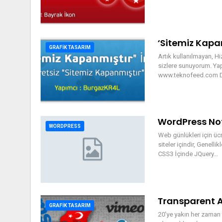
‘Sitemiz Kapa
GRAFIK TASARIM
Artık kullanılmayan, Hi
sizlere sunuyorum. Yap
www.teknofeed.com 
WordPress No
WORDPRESS
Web günlükleri için üc
siteler içindir, Genelli
CSS3 İçinde JQuery…
Transparent A
GRAFIK TASARIM
20'ye yakın her zaman 