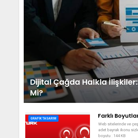
Dijital Çağda Halkla İlişkile
Mi?
Farklı Boyutla
GRAFIK TASARIM
Web sitelerinde ve çeş
adet bayrak ikonu sizl
boyutu : 144 KB