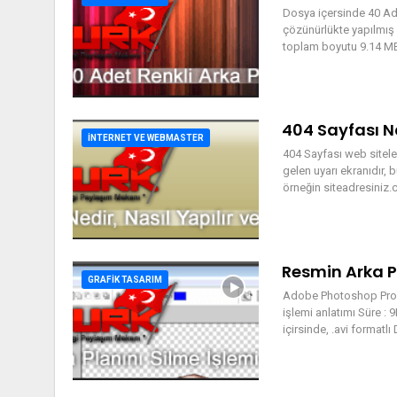
Dosya içersinde 40 Ad
çözünürlükte yapılmış 
toplam boyutu 9.14 MB 
404 Sayfası Na
İNTERNET VE WEBMASTER
404 Sayfası web sitele
gelen uyarı ekranıdır, 
örneğin siteadresiniz
Resmin Arka Pl
GRAFIK TASARIM
Adobe Photoshop Progra
işlemi anlatımı Süre :
içirsinde, .avi formatl