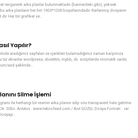
et rengarenk arka planlar bulunmaktadır (bannerdeki gibi), yüksek
bu arka planların her biri 1920*1200 boyutlarındadır. Rarlanmış dosyanın
dır. Her bir grafiker ve…
sıl Yapılır?
rinde aradığımız sayfaları ve içerikleri bulamadığımız zaman karşımıza
bu tür ekranlar wordpress, vbulettin, mybb, vb. scriptlerde otomatik vardır,
.com/asd şeklinde…
anını Silme İşlemi
mı ile herhangi bir resmin arka planını silip onu transparent hale getirme
 9Dk. 30Sn. Anlatıcı : www.teknofeed.com / Anıl GÜZEL Dosya Formatı : .rar
ı Dosyayı…