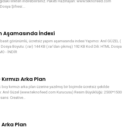
ağıdaki linkten indirebilirsiniz. Paketi Hazırlayan: www.teknofeed.com
Dosya Şifresi:…
ım Aşamasında İndexi
ı basit görünümlü, ücretsiz yapım aşamasında indexi Yapımcı: Anıl GÜZEL (
osya Boyutu: (.rar) 144 KB (.rar'dan çıkmış) 192 KB Kod Dili: HTML Dosya
EMO - İNDİR
– Kırmızı Arka Plan
k boy kırmızı arka plan üzerine yazılmış bir biçimde ücretsiz şekilde
ımcı: Anıl Güzel (www.teknofeed.com Kurucusu) Resim Büyüklüğü: 2500*1500
isans: Creative…
i Arka Plan