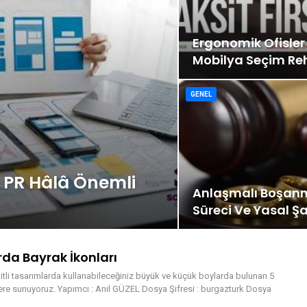
Ergonomik Ofisler 
Mobilya Seçim Re
GENEL
r: PR Hâlâ Önemli
Anlaşmalı Boşan
Süreci Ve Yasal Şa
rda Bayrak İkonları
itli tasarımlarda kullanabileceğiniz büyük ve küçük boylarda bulunan 5
ere sunuyoruz. Yapımcı : Anıl GÜZEL Dosya Şifresi : burgazturk Dosya