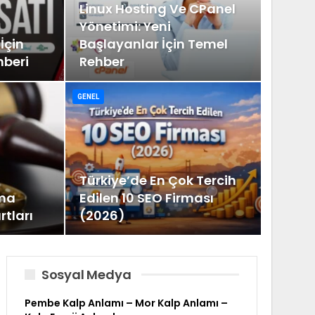
Linux Hosting Ve CPanel
Yönetimi: Yeni
İçin
Başlayanlar İçin Temel
hberi
Rehber
GENEL
Türkiye’de En Çok Tercih
ma
Edilen 10 SEO Firması
rtları
(2026)
Sosyal Medya
Pembe Kalp Anlamı – Mor Kalp Anlamı –