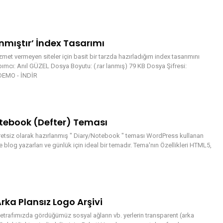
nmıştır’ İndex Tasarımı
zmet vermeyen siteler için basit bir tarzda hazırladığım index tasarımını
ımcı: Anıl GÜZEL Dosya Boyutu: (.rar lanmış) 79 KB Dosya Şifresi:
DEMO - İNDİR
tebook (Defter) Teması
retsiz olarak hazırlanmış " Diary/Notebook " teması WordPress kullanan
kle blog yazarları ve günlük için ideal bir temadır. Tema'nın Özellikleri HTML5,
rka Plansız Logo Arşivi
etrafımızda gördüğümüz sosyal ağların vb. yerlerin transparent (arka