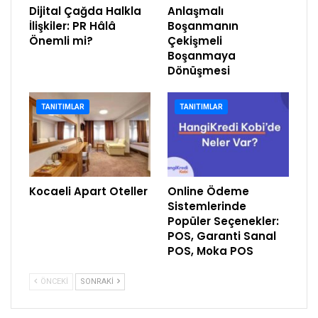
Dijital Çağda Halkla
Anlaşmalı
İlişkiler: PR Hâlâ
Boşanmanın
Önemli mi?
Çekişmeli
Boşanmaya
Dönüşmesi
TANITIMLAR
TANITIMLAR
Kocaeli Apart Oteller
Online Ödeme
Sistemlerinde
Popüler Seçenekler:
POS, Garanti Sanal
POS, Moka POS
ÖNCEKI
SONRAKI