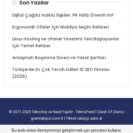
Son Yazılar
Dijital Çağda Halkla İlişkiler: PR Hâlâ Önemli mi?
Ergonomik Ofisler İçin Mobilya Seçim Rehberi
Linux Hosting ve cPanel Yönetimi: Yeni Başlayanlar
İçin Temel Rehber
Anlaşmalı Boşanma Süreci ve Yasal Şartları
Türkiye’de En Çok Tercih Edilen 10 SEO Firması
(2026)
© 2011-2023
Teknoloji ve Nasıl Yapılır - TeknoFeed
l
Clash Of Clans
|
gramtakipci.com.tr
|
Tiktok takipçi satın al
tanıtım yazısı satın al
I
e-ticaret paketleri
I
İnstagram Türk Takipçi Satın
Bu web sitesi deneyiminizi geliştirmek için çerezleri kullanır.