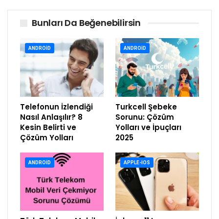
Bunları Da Beğenebilirsin
ANDROID
ANDROID
Telefonun İzlendiği
Turkcell Şebeke
Nasıl Anlaşılır? 8
Sorunu: Çözüm
Kesin Belirti ve
Yolları ve İpuçları
Çözüm Yolları
2025
ANDROID
APPLE-IOS