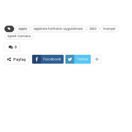
apple
appstore haftanın uygulaması
IDEO
manşet
Spark Camera
0
Facebook
Twitter
Paylaş