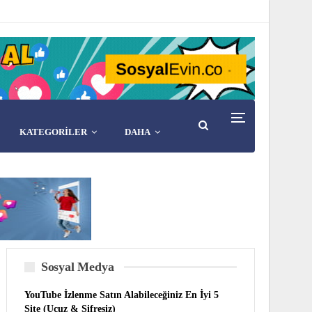
KATEGORİLER
DAHA
Sosyal Medya
YouTube İzlenme Satın Alabileceğiniz En İyi 5
Site (Ucuz & Şifresiz)