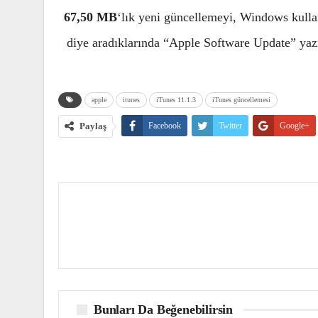
67,50 MB
‘lık yeni güncellemeyi, Windows kulla
diye aradıklarında “Apple Software Update” yazıl
apple
itunes
iTunes 11.1.3
iTunes güncellemesi
Paylaş
Facebook
Twitter
Google+
Bunları Da Beğenebilirsin