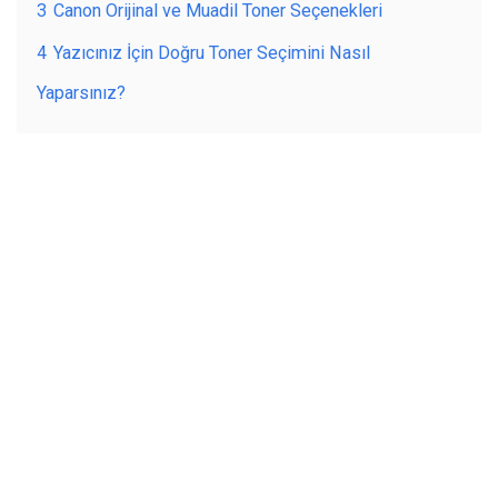
3
Canon Orijinal ve Muadil Toner Seçenekleri
4
Yazıcınız İçin Doğru Toner Seçimini Nasıl
Yaparsınız?