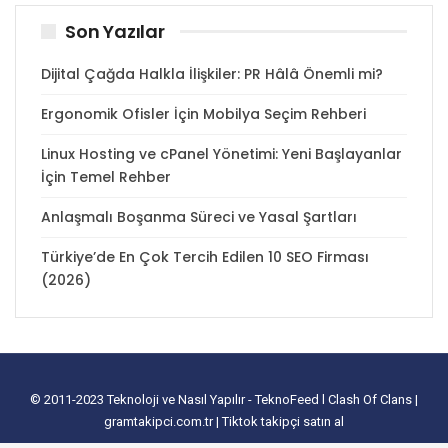
Son Yazılar
Dijital Çağda Halkla İlişkiler: PR Hâlâ Önemli mi?
Ergonomik Ofisler İçin Mobilya Seçim Rehberi
Linux Hosting ve cPanel Yönetimi: Yeni Başlayanlar
İçin Temel Rehber
Anlaşmalı Boşanma Süreci ve Yasal Şartları
Türkiye’de En Çok Tercih Edilen 10 SEO Firması
(2026)
© 2011-2023
Teknoloji ve Nasıl Yapılır - TeknoFeed
l
Clash Of Clans
|
gramtakipci.com.tr
|
Tiktok takipçi satın al