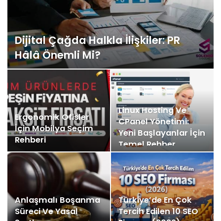
Dijital Çağda Halkla İlişkiler: PR
Hâlâ Önemli Mi?
Linux Hosting Ve
Ergonomik Ofisler
CPanel Yönetimi:
İçin Mobilya Seçim
Yeni Başlayanlar İçin
Rehberi
Temel Rehber
Anlaşmalı Boşanma
Türkiye’de En Çok
Süreci Ve Yasal
Tercih Edilen 10 SEO