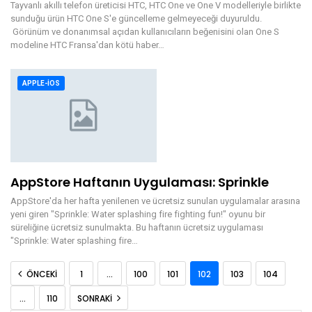
Tayvanlı akıllı telefon üreticisi HTC, HTC One ve One V modelleriyle birlikte
sunduğu ürün HTC One S'e güncelleme gelmeyeceği duyuruldu.
Görünüm ve donanımsal açıdan kullanıcıların beğenisini olan One S
modeline HTC Fransa'dan kötü haber…
APPLE-IOS
AppStore Haftanın Uygulaması: Sprinkle
AppStore'da her hafta yenilenen ve ücretsiz sunulan uygulamalar arasına
yeni giren "Sprinkle: Water splashing fire fighting fun!" oyunu bir
süreliğine ücretsiz sunulmakta. Bu haftanın ücretsiz uygulaması
"Sprinkle: Water splashing fire…
ÖNCEKI
1
…
100
101
102
103
104
…
110
SONRAKI