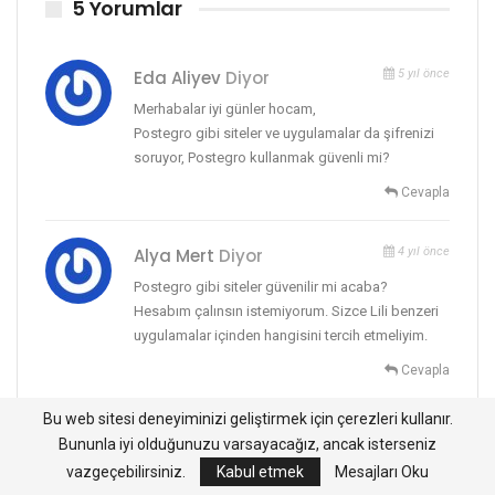
5 Yorumlar
Eda Aliyev
Diyor
5 yıl önce
Merhabalar iyi günler hocam,
Postegro gibi siteler ve uygulamalar da şifrenizi
soruyor, Postegro kullanmak güvenli mi?
Cevapla
Alya Mert
Diyor
4 yıl önce
Postegro gibi siteler güvenilir mi acaba?
Hesabım çalınsın istemiyorum. Sizce Lili benzeri
uygulamalar içinden hangisini tercih etmeliyim.
Cevapla
Bu web sitesi deneyiminizi geliştirmek için çerezleri kullanır.
Nahirep
Diyor
4 yıl önce
Bununla iyi olduğunuzu varsayacağız, ancak isterseniz
Merhaba postegro kullanıyorum ama
vazgeçebilirsiniz.
Kabul etmek
Mesajları Oku
hesabınız çalınıyor farklı bı fake hesap ile