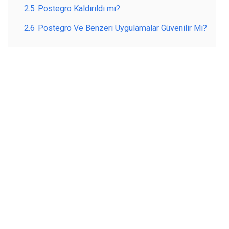
2.5
Postegro Kaldırıldı mı?
2.6
Postegro Ve Benzeri Uygulamalar Güvenilir Mi?