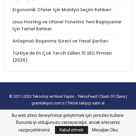
Ergonomik Ofisler İçin Mobilya Seçim Rehberi
Linux Hosting ve cPanel Yönetimi: Yeni Başlayanlar
İçin Temel Rehber
Anlaşmalı Boşanma Süreci ve Yasal Şartları
Türkiye’de En Çok Tercih Edilen 10 SEO Firması
(2026)
© 2011-2023
Teknoloji ve Nasıl Yapılır - TeknoFeed
l
Clash Of Clans
|
gramtakipci.com.tr
|
Tiktok takipçi satın al
tanıtım yazısı satın al
I
e-ticaret paketleri
I
İnstagram Türk Takipçi Satın
Bu web sitesi deneyiminizi geliştirmek için çerezleri kullanır.
Alma
I
Davetiye
l
instagram takipçi hilesi
I
excel tablo oluşturma
I
slayt
Bununla iyi olduğunuzu varsayacağız, ancak isterseniz
nasıl yapılır
vazgeçebilirsiniz.
Kabul etmek
Mesajları Oku