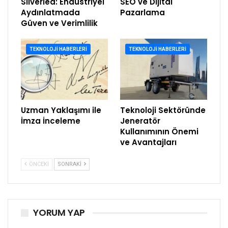
Silverled: Endüstriyel
SEO ve Dijital
Aydınlatmada
Pazarlama
Güven ve Verimlilik
TEKNOLOJI HABERLERI
TEKNOLOJI HABERLERI
Uzman Yaklaşımı ile
Teknoloji Sektöründe
İmza İnceleme
Jeneratör
Kullanımının Önemi
ve Avantajları
ÖNCEKI
SONRAKI
YORUM YAP