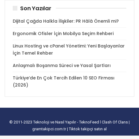
Son Yazılar
Dijital Çağda Halkla İlişkiler: PR Hâlâ Önemli mi?
Ergonomik Ofisler İçin Mobilya Seçim Rehberi
Linux Hosting ve cPanel Yönetimi: Yeni Başlayanlar
İçin Temel Rehber
Anlaşmalı Boşanma Süreci ve Yasal Şartları
Türkiye’de En Çok Tercih Edilen 10 SEO Firması
(2026)
© 2011-2023
Teknoloji ve Nasıl Yapılır - TeknoFeed
l
Clash Of Clans
|
gramtakipci.com.tr
|
Tiktok takipçi satın al
tanıtım yazısı satın al
I
e-ticaret paketleri
I
İnstagram Türk Takipçi Satın