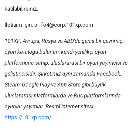
katılabilirsiniz.
İletişim için:
pr-fo4@corp.101xp.com
101XP; Avrupa, Rusya ve ABD’de geniş bir çevrimiçi
oyun kataloğu bulunan, kendi yenilikçi oyun
platformuna sahip, uluslararası bir oyun yayımcısı ve
geliştiricisidir. Şirketimiz aynı zamanda Facebook,
Steam, Google Play ve App Store gibi büyük
uluslararası platformlarda ve Rus platformlarında
oyunlar yayımlar. Resmî internet sitesi:
https://101xp.com/