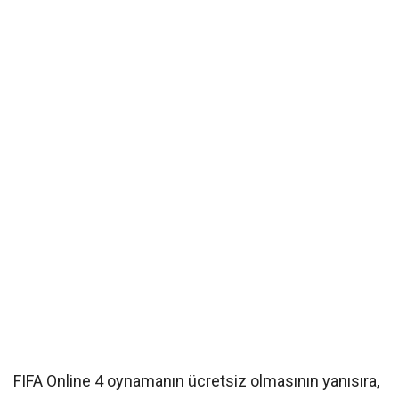
FIFA Online 4 oynamanın ücretsiz olmasının yanısıra,