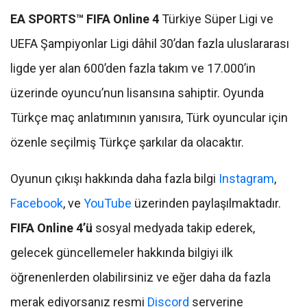
EA SPORTS™ FIFA Online 4
Türkiye Süper Ligi ve
UEFA Şampiyonlar Ligi dâhil 30’dan fazla uluslararası
ligde yer alan 600’den fazla takım ve 17.000’in
üzerinde oyuncu’nun lisansına sahiptir. Oyunda
Türkçe maç anlatımının yanısıra, Türk oyuncular için
özenle seçilmiş Türkçe şarkılar da olacaktır.
Oyunun çıkışı hakkında daha fazla bilgi
Instagram
,
Facebook
, ve
YouTube
üzerinden paylaşılmaktadır.
FIFA Online 4’ü
sosyal medyada takip ederek,
gelecek güncellemeler hakkında bilgiyi ilk
öğrenenlerden olabilirsiniz ve eğer daha da fazla
merak ediyorsanız resmi
Discord
serverine