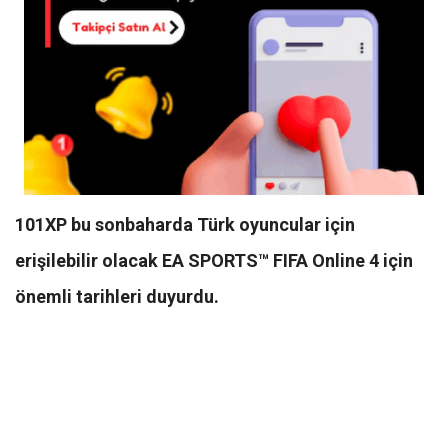
101XP bu sonbaharda Türk oyuncular için
erişilebilir olacak EA SPORTS™ FIFA Online 4 için
önemli tarihleri duyurdu.