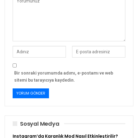
Bir sonraki yorumumda adımı, e-postamı ve web
sitemi bu tarayıcıya kaydedin.
Sosyal Medya
Instagram’da Karanlık Mod Nasıl Etkinleştirilir?