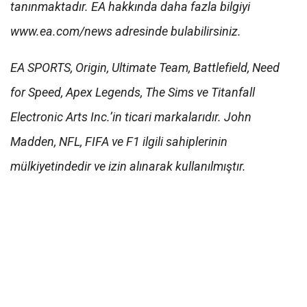
tanınmaktadır. EA hakkında daha fazla bilgiyi
www.ea.com/news adresinde bulabilirsiniz.
EA SPORTS, Origin, Ultimate Team, Battlefield, Need
for Speed, Apex Legends, The Sims ve Titanfall
Electronic Arts Inc.’in ticari markalarıdır. John
Madden, NFL, FIFA ve F1 ilgili sahiplerinin
mülkiyetindedir ve izin alınarak kullanılmıştır.