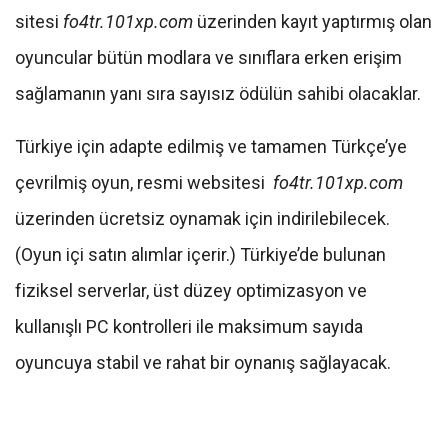
sitesi
fo4tr.101xp.com
üzerinden kayıt yaptırmış olan
oyuncular bütün modlara ve sınıflara erken erişim
sağlamanın yanı sıra sayısız ödülün sahibi olacaklar.
Türkiye için adapte edilmiş ve tamamen Türkçe’ye
çevrilmiş oyun, resmi websitesi
fo4tr.101xp.com
üzerinden ücretsiz oynamak için indirilebilecek.
(Oyun içi satın alımlar içerir.) Türkiye’de bulunan
fiziksel serverlar, üst düzey optimizasyon ve
kullanışlı PC kontrolleri ile maksimum sayıda
oyuncuya stabil ve rahat bir oynanış sağlayacak.