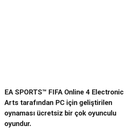
EA SPORTS™ FIFA Online 4
Electronic
Arts tarafından PC için geliştirilen
oynaması ücretsiz bir çok oyunculu
oyundur.