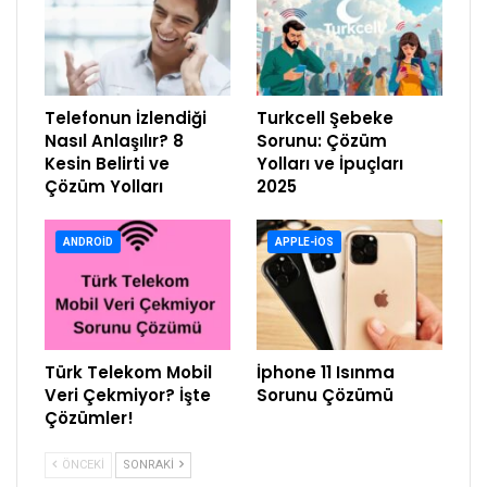
Telefonun İzlendiği
Turkcell Şebeke
Nasıl Anlaşılır? 8
Sorunu: Çözüm
Kesin Belirti ve
Yolları ve İpuçları
Çözüm Yolları
2025
ANDROID
APPLE-IOS
Türk Telekom Mobil
İphone 11 Isınma
Veri Çekmiyor? İşte
Sorunu Çözümü
Çözümler!
ÖNCEKI
SONRAKI