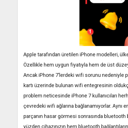
Apple tarafından üretilen
iPhone
modelleri, ülk
Özellikle hem uygun fiyatıyla hem de üst düz
Ancak
iPhone
7’lerdeki
wifi
sorunu nedeniyle p
kartı üzerinde bulunan
wifi
entegresinin
oldukç
problem neticesinde
iPhone
7 kullanıcıları her
çevredeki
wifi
ağlarına bağlanamıyorlar. Aynı
e
parçanın hasar görmesi sonrasında
bluetooth
b
yüzden cihazınızın hem
bluetooth
bağlantılar