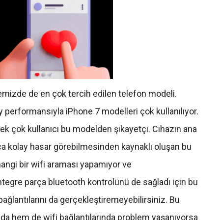
emizde de en çok tercih edilen telefon modeli.
ey performansıyla
iPhone
7 modelleri çok kullanılıyor.
ek çok kullanıcı bu modelden
şikayetçi
. Cihazın ana
a kolay hasar görebilmesinden kaynaklı oluşan bu
hangi bir
wifi
araması yapamıyor ve
ntegre
parça
bluetooth
kontrolünü de sağladı için bu
ağlantılarını da gerçekleştiremeyebilirsiniz. Bu
ında hem de
wifi
bağlantılarında problem yaşanıyorsa