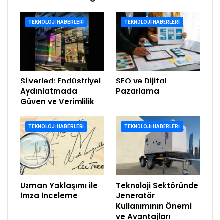
TEKNOLOJI HABERLERI
TEKNOLOJI HABERLERI
Silverled: Endüstriyel
SEO ve Dijital
Aydınlatmada
Pazarlama
Güven ve Verimlilik
TEKNOLOJI HABERLERI
TEKNOLOJI HABERLERI
Uzman Yaklaşımı ile
Teknoloji Sektöründe
İmza İnceleme
Jeneratör
Kullanımının Önemi
ve Avantajları