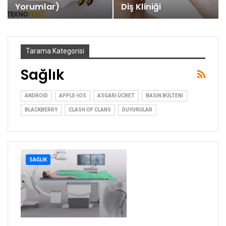
Yorumlar)
Diş Kliniği
Tarama Kategorisi
Sağlık
ANDROID
APPLE-IOS
ASGARI ÜCRET
BASIN BÜLTENI
BLACKBERRY
CLASH OF CLANS
DUYURULAR
SAĞLIK