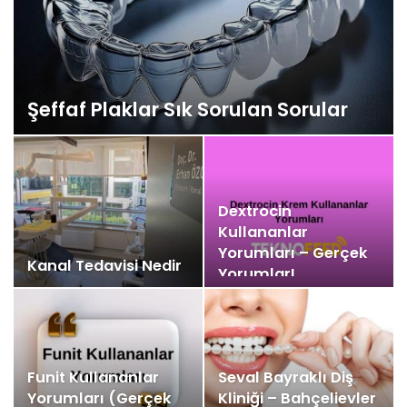
Şeffaf Plaklar Sık Sorulan Sorular
Dextrocin
Kullananlar
Yorumları – Gerçek
Kanal Tedavisi Nedir
Yorumlar!
Funit Kullananlar
Seval Bayraklı Diş
Yorumları (Gerçek
Kliniği – Bahçelievler