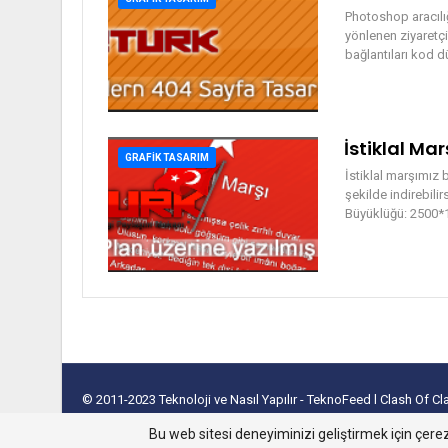
Photoshop aracılığ
yönlenen ziyaretçi
bağlantıları kod 
İstiklal Mar
GRAFIK TASARIM
İstiklal marşımız 
şekilde indirebil
Büyüklüğü: 2500*1
© 2011-2023
Teknoloji ve Nasıl Yapılır - TeknoFeed
l
Clash Of C
takipçi satın al
Bu web sitesi deneyiminizi geliştirmek için çerez