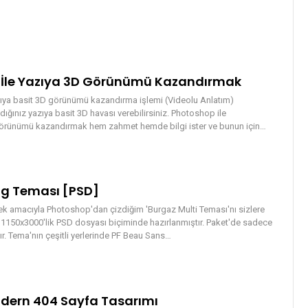
İle Yazıya 3D Görünümü Kazandırmak
ıya basit 3D görünümü kazandırma işlemi (Videolu Anlatım)
ığınız yazıya basit 3D havası verebilirsiniz. Photoshop ile
örünümü kazandırmak hem zahmet hemde bilgi ister ve bunun için…
log Teması [PSD]
ek amacıyla Photoshop'dan çizdiğim 'Burgaz Multi Teması'nı sizlere
150x3000'lik PSD dosyası biçiminde hazırlanmıştır. Paket'de sadece
. Tema'nın çeşitli yerlerinde PF Beau Sans…
odern 404 Sayfa Tasarımı