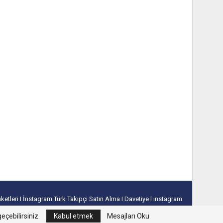
aketleri
I
İnstagram Türk Takipçi Satın Alma
I
Davetiye
l
instagram
takipçi hilesi
I
excel tablo oluşturma
I
slayt nasıl yapılır
eçebilirsiniz.
Kabul etmek
Mesajları Oku