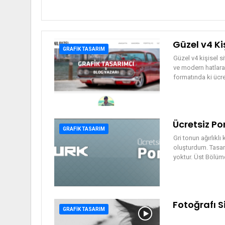
Güzel v4 Ki
GRAFIK TASARIM
Güzel v4 kişisel si
ve modern hatlara 
formatında ki ücr
Ücretsiz Po
GRAFIK TASARIM
Gri tonun ağırlıklı
oluşturdum. Tasarı
yoktur. Üst Bölümd
Fotoğrafı 
GRAFIK TASARIM