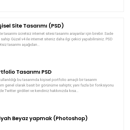
şisel Site Tasarımı (PSD)
te tasarımı ücretsiz internet sitesi tasarımı arayanlar için birebir. Sade
sahip Güzel v4 ile internet siteniz daha ilgi çekici yapabilirsiniz. PSD
etsiz tasarımı aşağıdan…
rtfolio Tasarımı PSD
 kullanıldığı bu tasarımda kişisel portfolio amaçlı bir tasarım
m genel olarak basit bir görünüme sahiptir, yani fazla bir fonksiyonu
e Twitter girdileri ve kendiniz hakkınızda kısa…
Siyah Beyaz yapmak (Photoshop)