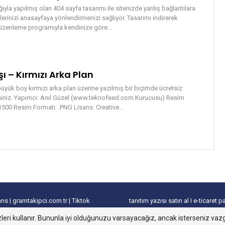
ıyla yapılmış olan 404 sayfa tasarımı ile sitenizde yanlış bağlantılara
lerinizi anasayfaya yönlendirmenizi sağlıyor. Tasarımı indirerek
düzenleme programıyla kendinize göre…
şı – Kırmızı Arka Plan
büyük boy kırmızı arka plan üzerine yazılmış bir biçimde ücretsiz
irsiniz. Yapımcı: Anıl Güzel (www.teknofeed.com Kurucusu) Resim
500 Resim Formatı: .PNG Lisans: Creative…
lans
|
gramtakipci.com.tr
|
Tiktok
tanıtım yazısı satın al
I
e-ticaret p
leri kullanır. Bununla iyi olduğunuzu varsayacağız, ancak isterseniz vazg