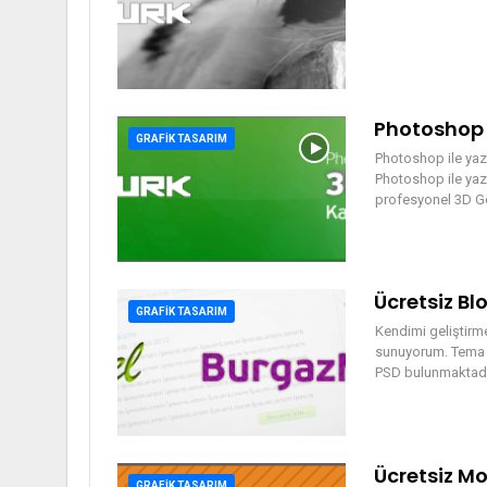
Photoshop 
GRAFIK TASARIM
Photoshop ile yaz
Photoshop ile yazd
profesyonel 3D G
Ücretsiz B
GRAFIK TASARIM
Kendimi geliştirm
sunuyorum. Tema 1
PSD bulunmaktadır
Ücretsiz M
GRAFIK TASARIM