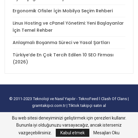
Ergonomik Ofisler İçin Mobilya Seçim Rehberi
Linux Hosting ve cPanel Yönetimi: Yeni Başlayanlar
İçin Temel Rehber
Anlaşmalı Boşanma Süreci ve Yasal Şartları
Türkiye’de En Çok Tercih Edilen 10 SEO Firması
(2026)
© 2011-2023
Teknoloji ve Nasıl Yapılır - TeknoFeed
l
Clash Of Clans
|
gramtakipci.com.tr
|
Tiktok takipçi satın al
tanıtım yazısı satın al
I
e-ticaret paketleri
I
İnstagram Türk Takipçi Satın
Bu web sitesi deneyiminizi geliştirmek için çerezleri kullanır.
Alma
I
Davetiye
l
instagram takipçi hilesi
I
excel tablo oluşturma
I
slayt
Bununla iyi olduğunuzu varsayacağız, ancak isterseniz
nasıl yapılır
vazgeçebilirsiniz.
Kabul etmek
Mesajları Oku