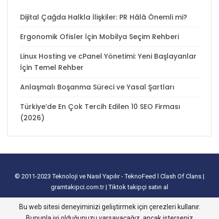
Dijital Çağda Halkla İlişkiler: PR Hâlâ Önemli mi?
Ergonomik Ofisler İçin Mobilya Seçim Rehberi
Linux Hosting ve cPanel Yönetimi: Yeni Başlayanlar
İçin Temel Rehber
Anlaşmalı Boşanma Süreci ve Yasal Şartları
Türkiye’de En Çok Tercih Edilen 10 SEO Firması
(2026)
© 2011-2023
Teknoloji ve Nasıl Yapılır - TeknoFeed
l
Clash Of Clans
|
gramtakipci.com.tr
|
Tiktok takipçi satın al
tanıtım yazısı satın al
I
e-ticaret paketleri
I
İnstagram Türk Takipçi Satın
Bu web sitesi deneyiminizi geliştirmek için çerezleri kullanır.
Alma
I
Davetiye
l
instagram takipçi hilesi
I
excel tablo oluşturma
I
slayt
Bununla iyi olduğunuzu varsayacağız, ancak isterseniz