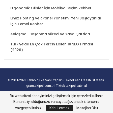
Ergonomik Ofisler İçin Mobilya Seçim Rehberi
Linux Hosting ve cPanel Yönetimi: Yeni Başlayanlar
İçin Temel Rehber
Anlaşmalı Boşanma Süreci ve Yasal Şartları
Türkiye’de En Çok Tercih Edilen 10 SEO Firması
(2026)
© 2011-2023
Teknoloji ve Nasıl Yapılır - TeknoFeed
l
Clash Of Clans
|
gramtakipci.com.tr
|
Tiktok takipçi satın al
tanıtım yazısı satın al
I
e-ticaret paketleri
I
İnstagram Türk Takipçi Satın
Bu web sitesi deneyiminizi geliştirmek için çerezleri kullanır.
Alma
I
Davetiye
l
instagram takipçi hilesi
I
excel tablo oluşturma
I
slayt
Bununla iyi olduğunuzu varsayacağız, ancak isterseniz
nasıl yapılır
vazgeçebilirsiniz.
Kabul etmek
Mesajları Oku