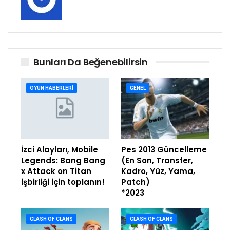
Bunları Da Beğenebilirsin
OYUN HABERLERI
GENEL
İzci Alayları, Mobile
Pes 2013 Güncelleme
Legends: Bang Bang
(En Son, Transfer,
x Attack on Titan
Kadro, Yüz, Yama,
işbirliği için toplanın!
Patch)
*2023
CLASH OF CLANS
CLASH OF CLANS