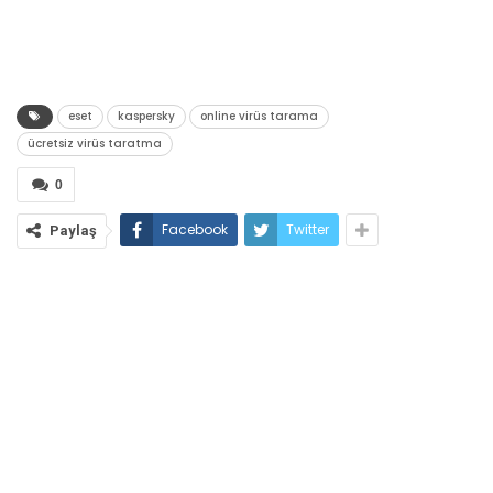
eset
kaspersky
online virüs tarama
ücretsiz virüs taratma
0
Facebook
Twitter
Paylaş