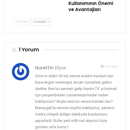
Kullanımının Önemi
ve Avantajları
ÖNCEKI
SONRAKI
1 Yorum
Nurettin
Diyor
3 yıl önce
Onvo tv aldım 55 inç servisi aradım kurulum için
bana ikigün varamayız ancak cumartesi geliriz
dediler. Ben bu servisin gelip benim TV’ yi kurmak
için perşembeden cumartesiye kadar neden
bekliyorum? Böyle nasıl bir servis hizmeti olur?
Manavgat’ta servisin keyfini bekliyoruz, yabancı
marka olsaydı aldığın dakikada kurulumunu
yaparlardı. Bizler yerli milli mal alıyoruz bize
görülen vefa bumu?