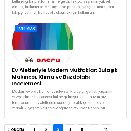
kullandığı bir platform haline geldi. Takipçi sayısının yüksek
olması, kullanıcılar için büyük bir prestij kaynağıdır. Instagram
takipçi satın al, bu hedefe ulaşmak için kullanılan
…
TANITIMLAR
Ev Aletleriyle Modern Mutfaklar: Bulaşık
Makinesi, Klima ve Buzdolabı
İncelemesi
Modern evlerde konfor ve işlevsellik arayışı, günlük yaşamın
vazgeçilmez bir parçası haline gelmiştir. Günümüzün hızlı
temposunda, ev aletlerinin sunduğu pratik çözümler ve
verimlilik, yaşam kalitesini doğrudan etkiliyor. Bosch, bu
…
ÖNCEKI
1
2
3
4
5
…
13