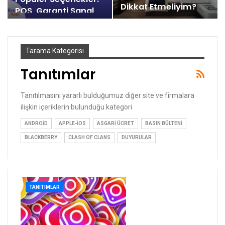
Dikkat Etmeliyim?
POS, Garanti Sanal
POS,…
Tarama Kategorisi
Tanıtımlar
Tanıtılmasını yararlı bulduğumuz diğer site ve firmalara
ilişkin içeriklerin bulunduğu kategori
ANDROID
APPLE-IOS
ASGARI ÜCRET
BASIN BÜLTENI
BLACKBERRY
CLASH OF CLANS
DUYURULAR
TANITIMLAR