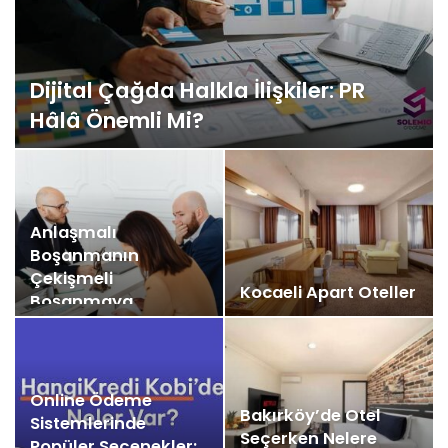
Dijital Çağda Halkla İlişkiler: PR
Hâlâ Önemli Mi?
Anlaşmalı
Boşanmanın
Çekişmeli
Kocaeli Apart Oteller
Boşanmaya
Dönüşmesi
Online Ödeme
Bakırköy’de Otel
Sistemlerinde
Seçerken Nelere
Popüler Seçenekler: