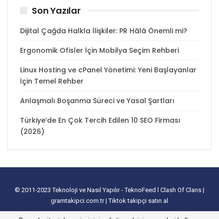
Son Yazılar
Dijital Çağda Halkla İlişkiler: PR Hâlâ Önemli mi?
Ergonomik Ofisler İçin Mobilya Seçim Rehberi
Linux Hosting ve cPanel Yönetimi: Yeni Başlayanlar
İçin Temel Rehber
Anlaşmalı Boşanma Süreci ve Yasal Şartları
Türkiye’de En Çok Tercih Edilen 10 SEO Firması
(2026)
© 2011-2023
Teknoloji ve Nasıl Yapılır - TeknoFeed
l
Clash Of Clans
|
gramtakipci.com.tr
|
Tiktok takipçi satın al
tanıtım yazısı satın al
I
e-ticaret paketleri
I
İnstagram Türk Takipçi Satın