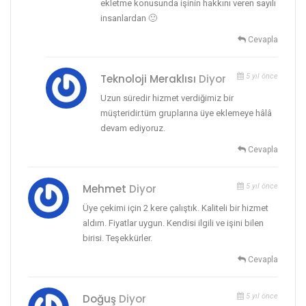
ekletme konusunda işinin hakkını veren sayılı
insanlardan 🙂
Cevapla
Teknoloji Meraklısı
Diyor
5 yıl önce
Uzun süredir hizmet verdiğimiz bir
müşteridir.tüm gruplarına üye eklemeye hâlâ
devam ediyoruz.
Cevapla
Mehmet
Diyor
5 yıl önce
Üye çekimi için 2 kere çalıştık. Kaliteli bir hizmet
aldım. Fiyatlar uygun. Kendisi ilgili ve işini bilen
birisi. Teşekkürler.
Cevapla
Doğuş
Diyor
5 yıl önce