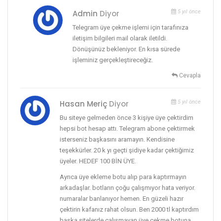
Admin
Diyor
5 yıl önce
Telegram üye çekme işlemi için tarafınıza
iletişim bilgileri mail olarak iletildi.
Dönüşünüz bekleniyor. En kısa sürede
işleminiz gerçekleştireceğiz.
Cevapla
Hasan Meriç
Diyor
5 yıl önce
Bu siteye gelmeden önce 3 kişiye üye çektirdim
hepsi bot hesap attı. Telegram abone çektirmek
isterseniz başkasını aramayın. Kendisine
teşekkürler. 20 k yı geçti şidiye kadar çektiğimiz
üyeler. HEDEF 100 BİN ÜYE.
Ayrıca üye ekleme botu alıp para kaptırmayın
arkadaşlar. botların çoğu çalışmıyor hata veriyor.
numaralar banlanıyor hemen. En güzeli hazır
çektirin kafanız rahat olsun. Ben 2000 tl kaptırdım
başka sitelerde çalışmayan üye çekme botuna.