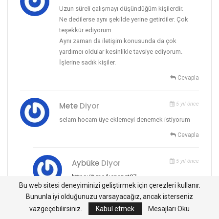
Uzun süreli çalışmayı düşündüğüm kişilerdir.
Ne dedilerse aynı şekilde yerine getirdiler. Çok
teşekkür ediyorum.
Aynı zaman da iletişim konusunda da çok
yardımcı oldular kesinlikle tavsiye ediyorum.
İşlerine sadık kişiler.
Cevapla
Mete
Diyor
5 yıl önce
selam hocam üye eklemeyi denemek istiyorum
Cevapla
Aybüke
Diyor
5 yıl önce
https://t.me/kenanct07
Bu web sitesi deneyiminizi geliştirmek için çerezleri kullanır.
Burdan yazabilirsiniz.
Bununla iyi olduğunuzu varsayacağız, ancak isterseniz
Cevapla
vazgeçebilirsiniz.
Kabul etmek
Mesajları Oku