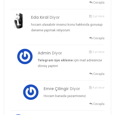
Cevapla
Eda Kıral
Diyor
5 yıl önce
hocam ulasabılır mısınız konu hakkında gorusup
deneme yapmak istiyorum
Cevapla
Admin
Diyor
5 yıl önce
Telegram üye ekleme
için mail adresinize
dönüş yaptım
Cevapla
Emre Çilingir
Diyor
4 yıl önce
Hocam banada yazarmısınız.
Cevapla