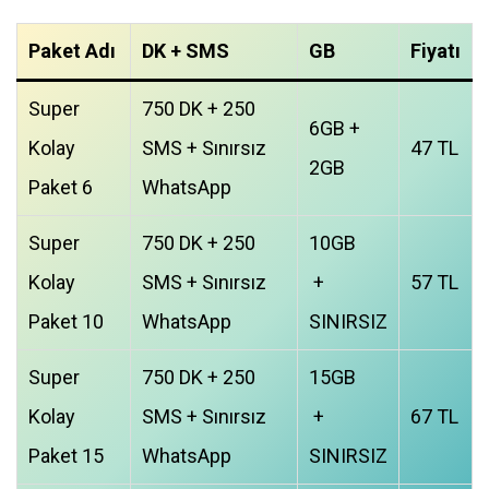
Paket Adı
DK + SMS
GB
Fiyatı
Super
750 DK + 250
6GB +
Kolay
SMS + Sınırsız
47 TL
2GB
Paket 6
WhatsApp
Super
750 DK + 250
10GB
Kolay
SMS + Sınırsız
+
57 TL
Paket 10
WhatsApp
SINIRSIZ
Super
750 DK + 250
15GB
Kolay
SMS + Sınırsız
+
67 TL
Paket 15
WhatsApp
SINIRSIZ