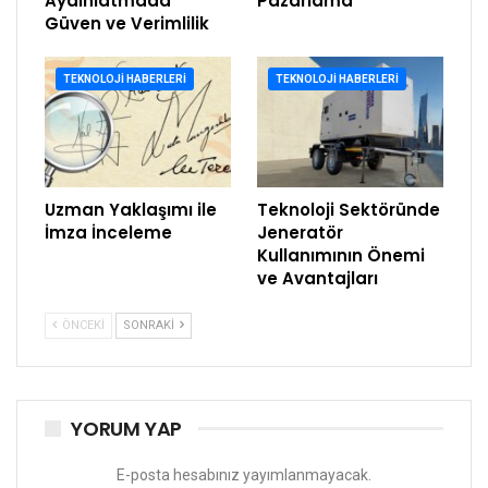
Aydınlatmada
Pazarlama
Güven ve Verimlilik
TEKNOLOJI HABERLERI
TEKNOLOJI HABERLERI
Uzman Yaklaşımı ile
Teknoloji Sektöründe
İmza İnceleme
Jeneratör
Kullanımının Önemi
ve Avantajları
ÖNCEKI
SONRAKI
YORUM YAP
E-posta hesabınız yayımlanmayacak.