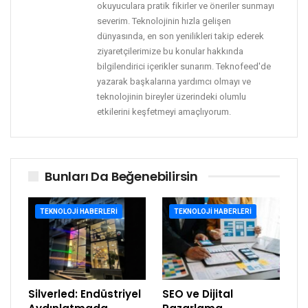
okuyuculara pratik fikirler ve öneriler sunmayı
severim. Teknolojinin hızla gelişen
dünyasında, en son yenilikleri takip ederek
ziyaretçilerimize bu konular hakkında
bilgilendirici içerikler sunarım. Teknofeed'de
yazarak başkalarına yardımcı olmayı ve
teknolojinin bireyler üzerindeki olumlu
etkilerini keşfetmeyi amaçlıyorum.
Bunları Da Beğenebilirsin
TEKNOLOJI HABERLERI
TEKNOLOJI HABERLERI
Silverled: Endüstriyel
SEO ve Dijital