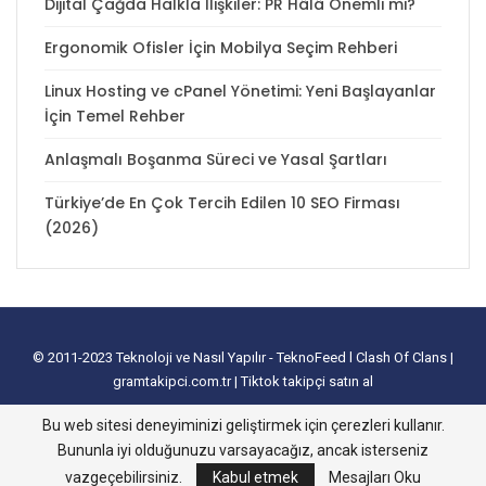
Dijital Çağda Halkla İlişkiler: PR Hâlâ Önemli mi?
Ergonomik Ofisler İçin Mobilya Seçim Rehberi
Linux Hosting ve cPanel Yönetimi: Yeni Başlayanlar
İçin Temel Rehber
Anlaşmalı Boşanma Süreci ve Yasal Şartları
Türkiye’de En Çok Tercih Edilen 10 SEO Firması
(2026)
© 2011-2023
Teknoloji ve Nasıl Yapılır - TeknoFeed
l
Clash Of Clans
|
gramtakipci.com.tr
|
Tiktok takipçi satın al
tanıtım yazısı satın al
I
e-ticaret paketleri
I
İnstagram Türk Takipçi Satın
Bu web sitesi deneyiminizi geliştirmek için çerezleri kullanır.
Alma
I
Davetiye
l
instagram takipçi hilesi
I
excel tablo oluşturma
I
slayt
Bununla iyi olduğunuzu varsayacağız, ancak isterseniz
nasıl yapılır
vazgeçebilirsiniz.
Kabul etmek
Mesajları Oku