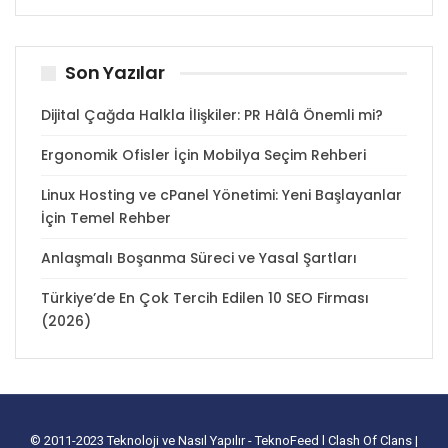
Son Yazılar
Dijital Çağda Halkla İlişkiler: PR Hâlâ Önemli mi?
Ergonomik Ofisler İçin Mobilya Seçim Rehberi
Linux Hosting ve cPanel Yönetimi: Yeni Başlayanlar
İçin Temel Rehber
Anlaşmalı Boşanma Süreci ve Yasal Şartları
Türkiye’de En Çok Tercih Edilen 10 SEO Firması
(2026)
© 2011-2023
Teknoloji ve Nasıl Yapılır - TeknoFeed
l
Clash Of Clans
|