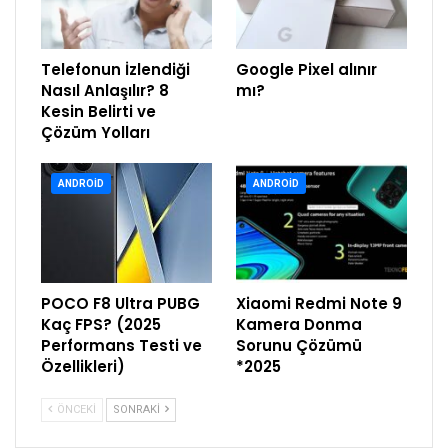
Telefonun İzlendiği
Google Pixel alınır
Nasıl Anlaşılır? 8
mı?
Kesin Belirti ve
Çözüm Yolları
ANDROID
ANDROID
POCO F8 Ultra PUBG
Xiaomi Redmi Note 9
Kaç FPS? (2025
Kamera Donma
Performans Testi ve
Sorunu Çözümü
Özellikleri)
*2025
ÖNCEKI
SONRAKI