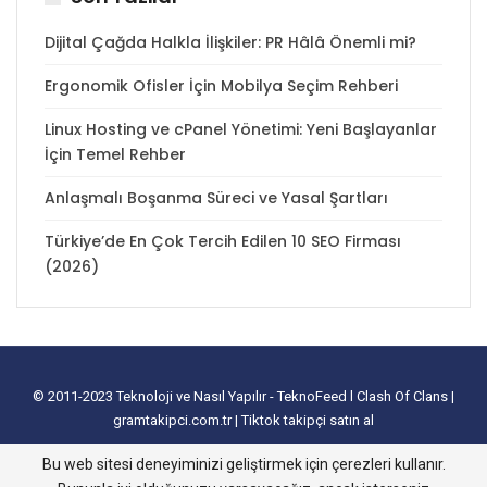
Dijital Çağda Halkla İlişkiler: PR Hâlâ Önemli mi?
Ergonomik Ofisler İçin Mobilya Seçim Rehberi
Linux Hosting ve cPanel Yönetimi: Yeni Başlayanlar
İçin Temel Rehber
Anlaşmalı Boşanma Süreci ve Yasal Şartları
Türkiye’de En Çok Tercih Edilen 10 SEO Firması
(2026)
© 2011-2023
Teknoloji ve Nasıl Yapılır - TeknoFeed
l
Clash Of Clans
|
gramtakipci.com.tr
|
Tiktok takipçi satın al
tanıtım yazısı satın al
I
e-ticaret paketleri
I
İnstagram Türk Takipçi Satın
Bu web sitesi deneyiminizi geliştirmek için çerezleri kullanır.
Alma
I
Davetiye
l
instagram takipçi hilesi
I
excel tablo oluşturma
I
slayt