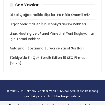
Son Yazılar
Dijital Çağda Halkla İlişkiler: PR Hâlâ Önemli mi?
Ergonomik Ofisler İçin Mobilya Seçim Rehberi
Linux Hosting ve cPanel Yönetimi: Yeni Başlayanlar
İçin Temel Rehber
Anlaşmalı Boşanma Süreci ve Yasal Şartları
Türkiye’de En Çok Tercih Edilen 10 SEO Firması
(2026)
© 2011-2023
Teknoloji ve Nasıl Yapılır - TeknoFeed
l
Clash Of Clans
|
gramtakipci.com.tr
|
Tiktok takipçi satın al
tanıtım yazısı satın al
I
e-ticaret paketleri
I
İnstagram Türk Takipçi Satın