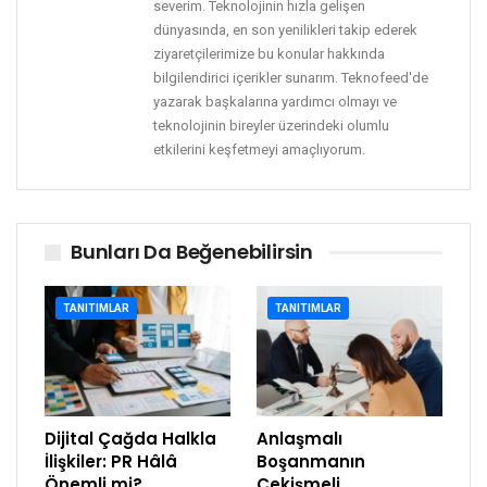
severim. Teknolojinin hızla gelişen
dünyasında, en son yenilikleri takip ederek
ziyaretçilerimize bu konular hakkında
bilgilendirici içerikler sunarım. Teknofeed'de
yazarak başkalarına yardımcı olmayı ve
teknolojinin bireyler üzerindeki olumlu
etkilerini keşfetmeyi amaçlıyorum.
Bunları Da Beğenebilirsin
TANITIMLAR
TANITIMLAR
Dijital Çağda Halkla
Anlaşmalı
İlişkiler: PR Hâlâ
Boşanmanın
Önemli mi?
Çekişmeli