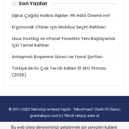
Son Yazılar
Dijital Çağda Halkla İlişkiler: PR Hâlâ Önemli mi?
Ergonomik Ofisler İçin Mobilya Seçim Rehberi
Linux Hosting ve cPanel Yönetimi: Yeni Başlayanlar
İçin Temel Rehber
Anlaşmalı Boşanma Süreci ve Yasal Şartları
Türkiye’de En Çok Tercih Edilen 10 SEO Firması
(2026)
© 2011-2023
Teknoloji ve Nasıl Yapılır - TeknoFeed
l
Clash Of Clans
|
gramtakipci.com.tr
|
Tiktok takipçi satın al
tanıtım yazısı satın al
I
e-ticaret paketleri
I
İnstagram Türk Takipçi Satın
Bu web sitesi deneyiminizi geliştirmek için çerezleri kullanır.