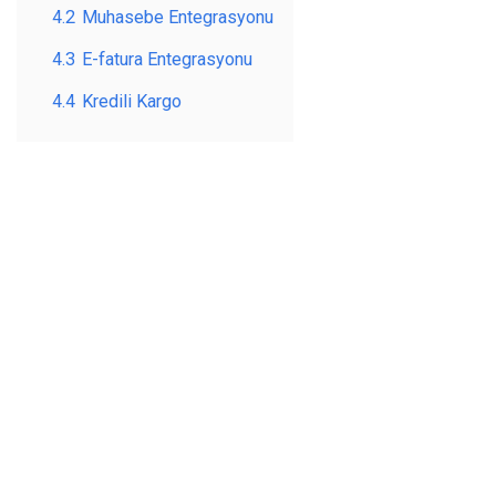
4.2
Muhasebe Entegrasyonu
4.3
E-fatura Entegrasyonu
4.4
Kredili Kargo