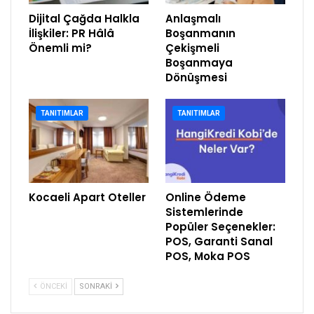
Dijital Çağda Halkla
Anlaşmalı
İlişkiler: PR Hâlâ
Boşanmanın
Önemli mi?
Çekişmeli
Boşanmaya
Dönüşmesi
TANITIMLAR
TANITIMLAR
Kocaeli Apart Oteller
Online Ödeme
Sistemlerinde
Popüler Seçenekler:
POS, Garanti Sanal
POS, Moka POS
ÖNCEKI
SONRAKI