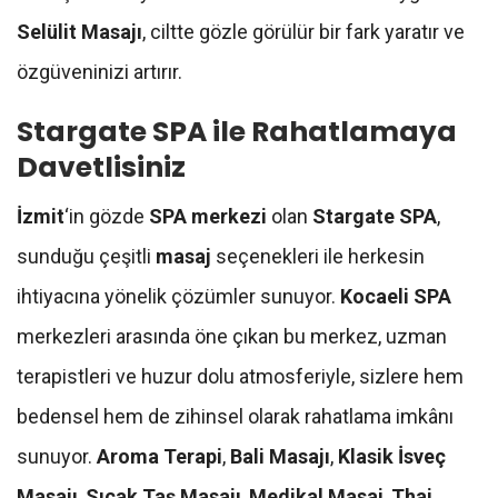
Selülit Masajı
, ciltte gözle görülür bir fark yaratır ve
özgüveninizi artırır.
Stargate SPA ile Rahatlamaya
Davetlisiniz
İzmit
‘in gözde
SPA merkezi
olan
Stargate SPA
,
sunduğu çeşitli
masaj
seçenekleri ile herkesin
ihtiyacına yönelik çözümler sunuyor.
Kocaeli SPA
merkezleri arasında öne çıkan bu merkez, uzman
terapistleri ve huzur dolu atmosferiyle, sizlere hem
bedensel hem de zihinsel olarak rahatlama imkânı
sunuyor.
Aroma Terapi
,
Bali Masajı
,
Klasik İsveç
Masajı
,
Sıcak Taş Masajı
,
Medikal Masaj
,
Thai