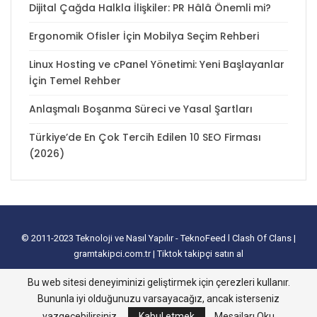
Dijital Çağda Halkla İlişkiler: PR Hâlâ Önemli mi?
Ergonomik Ofisler İçin Mobilya Seçim Rehberi
Linux Hosting ve cPanel Yönetimi: Yeni Başlayanlar
İçin Temel Rehber
Anlaşmalı Boşanma Süreci ve Yasal Şartları
Türkiye’de En Çok Tercih Edilen 10 SEO Firması
(2026)
© 2011-2023
Teknoloji ve Nasıl Yapılır - TeknoFeed
l
Clash Of Clans
|
gramtakipci.com.tr
|
Tiktok takipçi satın al
tanıtım yazısı satın al
I
e-ticaret paketleri
I
İnstagram Türk Takipçi Satın
Bu web sitesi deneyiminizi geliştirmek için çerezleri kullanır.
Alma
I
Davetiye
l
instagram takipçi hilesi
I
excel tablo oluşturma
I
slayt
Bununla iyi olduğunuzu varsayacağız, ancak isterseniz
nasıl yapılır
vazgeçebilirsiniz.
Kabul etmek
Mesajları Oku