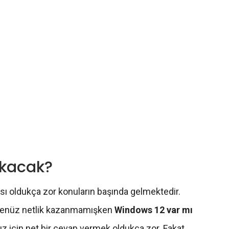
ıkacak?
 oldukça zor konuların başında gelmektedir.
 henüz netlik kazanmamışken
Windows 12 var mı
mız için net bir cevap vermek oldukça zor. Fakat