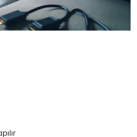
pılır