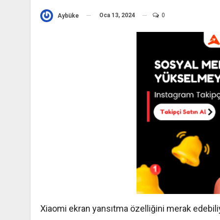
Oca 13, 2024
0
Aybüke
Xiaomi ekran yansıtma özelliğini merak edebiliyo