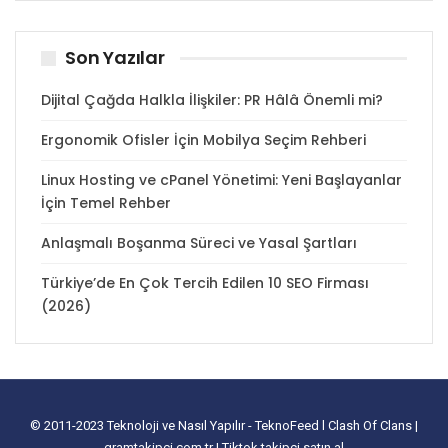
Son Yazılar
Dijital Çağda Halkla İlişkiler: PR Hâlâ Önemli mi?
Ergonomik Ofisler İçin Mobilya Seçim Rehberi
Linux Hosting ve cPanel Yönetimi: Yeni Başlayanlar
İçin Temel Rehber
Anlaşmalı Boşanma Süreci ve Yasal Şartları
Türkiye’de En Çok Tercih Edilen 10 SEO Firması
(2026)
© 2011-2023
Teknoloji ve Nasıl Yapılır - TeknoFeed
l
Clash Of Clans
|
gramtakipci.com.tr
|
Tiktok takipçi satın al