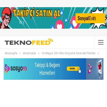
Anasayfa
Sinemalar
16 Mayıs 2014’te Vizyona Girecek Filmler