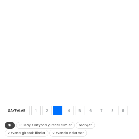
SAYFALAR:
1
2
3
4
5
6
7
8
9
16 Mayıs vizyona girecek filmler
manşet
vizyona girecek filmler
Vizyonda neler var