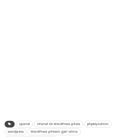
cpanel
cPanel ile WordPress şifresi
phpMyAdmin
wordpress
WordPress şifresini geri alma