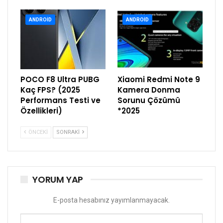
ANDROID
ANDROID
POCO F8 Ultra PUBG
Xiaomi Redmi Note 9
Kaç FPS? (2025
Kamera Donma
Performans Testi ve
Sorunu Çözümü
Özellikleri)
*2025
ÖNCEKI
SONRAKI
YORUM YAP
E-posta hesabınız yayımlanmayacak.