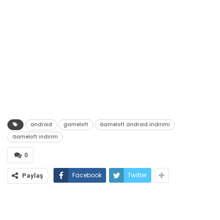
android
gameloft
Gameloft android indirimi
Gameloft indirim
0
Facebook
Twitter
Paylaş