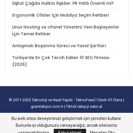
Dijital Çağda Halkla İlişkiler: PR Hâlâ Önemli mi?
Ergonomik Ofisler İçin Mobilya Seçim Rehberi
Linux Hosting ve cPanel Yönetimi: Yeni Başlayanlar
İçin Temel Rehber
Anlaşmalı Boşanma Süreci ve Yasal Şartları
Türkiye’de En Çok Tercih Edilen 10 SEO Firması
(2026)
© 2011-2023
Teknoloji ve Nasıl Yapılır - TeknoFeed
l
Clash Of Clans
|
gramtakipci.com.tr
|
Tiktok takipçi satın al
tanıtım yazısı satın al
I
e-ticaret paketleri
I
İnstagram Türk Takipçi Satın
Bu web sitesi deneyiminizi geliştirmek için çerezleri kullanır.
Alma
I
Davetiye
l
instagram takipçi hilesi
I
excel tablo oluşturma
I
slayt
Bununla iyi olduğunuzu varsayacağız, ancak isterseniz
nasıl yapılır
vazgeçebilirsiniz.
Kabul etmek
Mesajları Oku