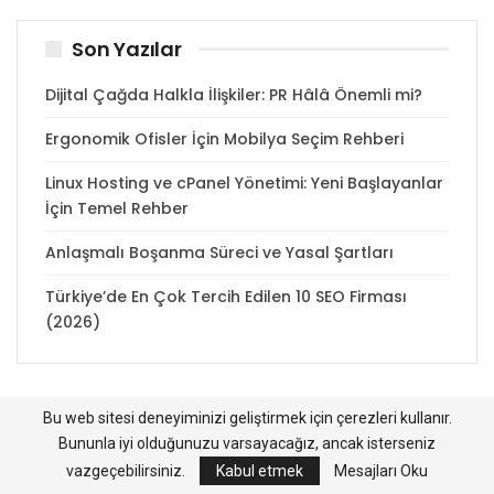
Son Yazılar
Dijital Çağda Halkla İlişkiler: PR Hâlâ Önemli mi?
Ergonomik Ofisler İçin Mobilya Seçim Rehberi
Linux Hosting ve cPanel Yönetimi: Yeni Başlayanlar
İçin Temel Rehber
Anlaşmalı Boşanma Süreci ve Yasal Şartları
Türkiye’de En Çok Tercih Edilen 10 SEO Firması
(2026)
Bu web sitesi deneyiminizi geliştirmek için çerezleri kullanır.
Bununla iyi olduğunuzu varsayacağız, ancak isterseniz
© 2011-2023
Teknoloji ve Nasıl Yapılır - TeknoFeed
l
Clash Of Clans
|
vazgeçebilirsiniz.
Kabul etmek
Mesajları Oku
gramtakipci.com.tr
|
Tiktok takipçi satın al