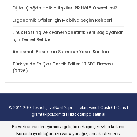
Dijital Çağda Halkla İlişkiler: PR Hâlâ Önemli mi?
Ergonomik Ofisler İçin Mobilya Seçim Rehberi
Linux Hosting ve cPanel Yönetimi: Yeni Başlayanlar
İçin Temel Rehber
Anlaşmalı Boşanma Süreci ve Yasal Şartları
Türkiye’de En Çok Tercih Edilen 10 SEO Firması
(2026)
© 2011-2023
Teknoloji ve Nasıl Yapılır - TeknoFeed
l
Clash Of Clans
|
gramtakipci.com.tr
|
Tiktok takipçi satın al
tanıtım yazısı satın al
I
e-ticaret paketleri
I
İnstagram Türk Takipçi Satın
Bu web sitesi deneyiminizi geliştirmek için çerezleri kullanır.
Alma
I
Davetiye
l
instagram takipçi hilesi
I
excel tablo oluşturma
I
slayt
Bununla iyi olduğunuzu varsayacağız, ancak isterseniz