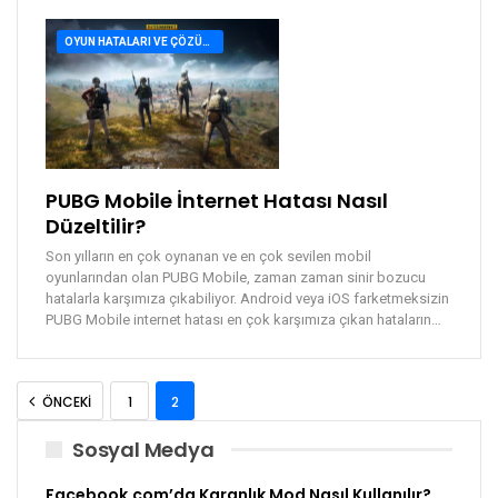
OYUN HATALARI VE ÇÖZÜMLERI
PUBG Mobile İnternet Hatası Nasıl
Düzeltilir?
Son yılların en çok oynanan ve en çok sevilen mobil
oyunlarından olan PUBG Mobile, zaman zaman sinir bozucu
hatalarla karşımıza çıkabiliyor. Android veya iOS farketmeksizin
PUBG Mobile internet hatası en çok karşımıza çıkan hataların…
ÖNCEKI
1
2
Sosyal Medya
Facebook.com’da Karanlık Mod Nasıl Kullanılır?