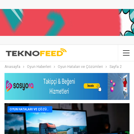
Anasayfa
Oyun Haberleri
Oyun Hataları ve Çözümleri
Sayfa 2
OYUN HATALARI VE ÇÖZÜMLERI