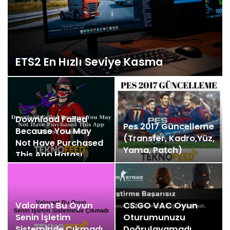
ETS2 En Hızlı Seviye Kasma
Download Failed
Pes 2017 Güncelleme
Because You May
(Transfer, Kadro,Yüz,
Not Have Purchased
Yama, Patch)
This App Hatası…
Valorant Bu Oyun
CS:GO VAC Oyun
Senin İşletim
Oturumunuzu
Sisteminde Çıkmadı
Doğrulayamadı