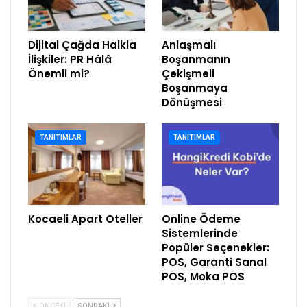
Dijital Çağda Halkla
Anlaşmalı
İlişkiler: PR Hâlâ
Boşanmanın
Önemli mi?
Çekişmeli
Boşanmaya
Dönüşmesi
TANITIMLAR
TANITIMLAR
Kocaeli Apart Oteller
Online Ödeme
Sistemlerinde
Popüler Seçenekler:
POS, Garanti Sanal
POS, Moka POS
ÖNCEKI
SONRAKI